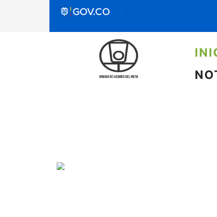
INI
NO