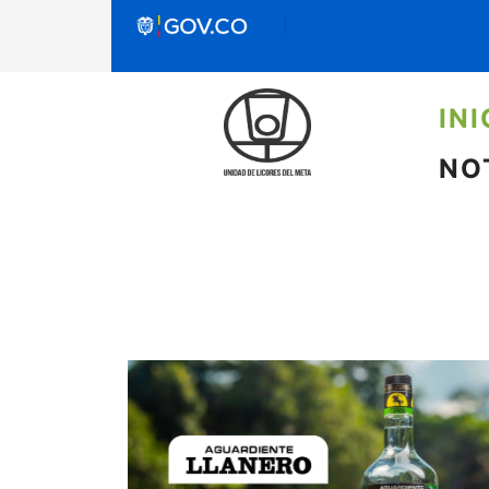
INI
NO