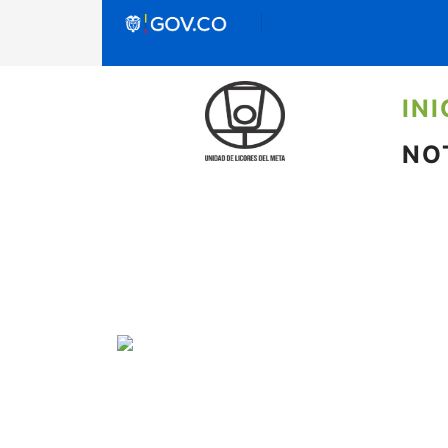
INI
NO