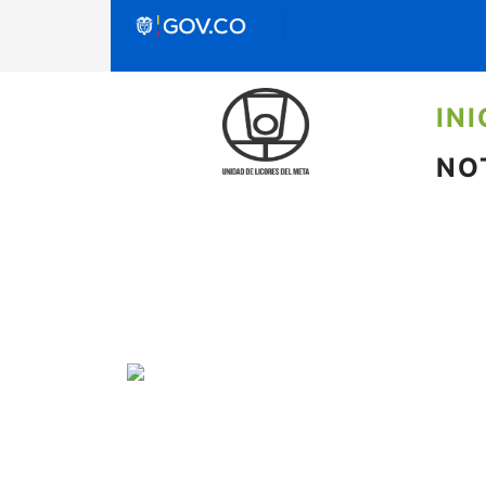
INI
NO