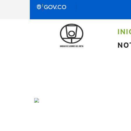
INI
NO