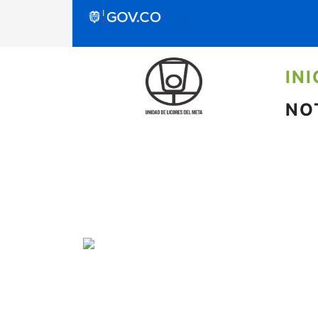
INI
NO