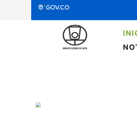
INI
NO