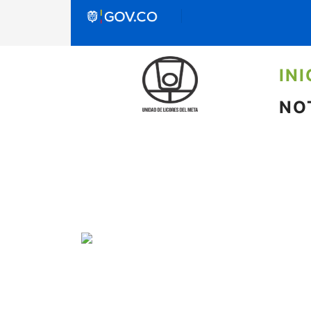
INI
NO