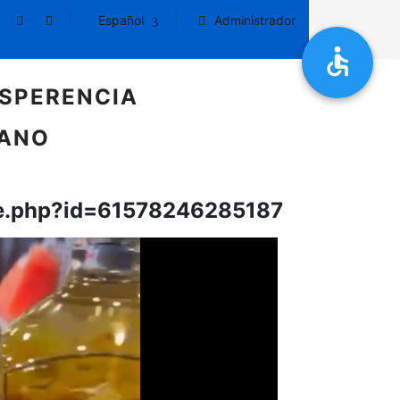
Español
Administrador
SPERENCIA
DANO
le.php?id=61578246285187