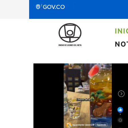
INI
NO