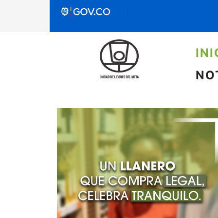
INI
NO